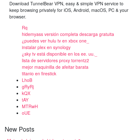
Download TunnelBear VPN, easy & simple VPN service to
keep browsing privately for iOS, Android, macOS, PC & your
browser.
Rq
hidemyass versión completa descarga gratuita
¿puedes ver hulu tv en xbox one_
instalar plex en synology
¿sky tv está disponible en los ee. uu._
lista de servidores proxy torrentz2
mejor maquinilla de afeitar barata
titanio en firestick
LhoB
gRyRj
kQX
tAY
MTRwH
oUE
New Posts