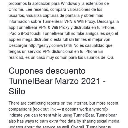
probamos la aplicación para Windows y la extensión de
Chrome. ‎Lee reseñas, compara valoraciones de los
usuarios, visualiza capturas de pantalla y obtén más
información sobre TunnelBear VPN & Wifi Proxy. Descarga la
app TunnelBear VPN & Wifi Proxy y disfrútala en tu iPhone,
iPad o iPod touch. TunnelBear full no fake amigos les dejo el
app en mega disfrutenlo está full sin límites el mejor vpn
Descargar http://gestyy.com/w1zf6r No es casualidad que
tengas un servicio VPN disfuncional en tu iPhone En
realidad, es un caso muy común para los usuarios de iOS.
Cupones descuento
TunnelBear Marzo 2021 -
Stilo
There are conflicting reports on the internet, but more recent
comparisons [took out link — it doesn't work anymore]x
indicate you can torrent while using TunnelBear. Tunnelbear
also has ways to earn extra free data by sharing social media
updates about the service as well. Overall, Tunnelbear is