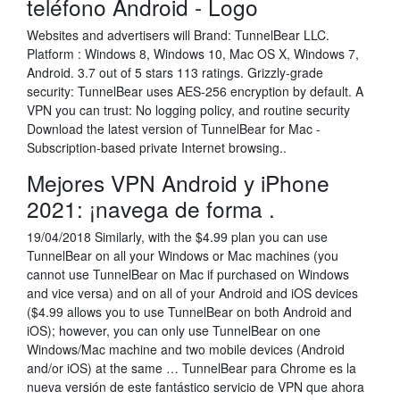
teléfono Android - Logo
Websites and advertisers will Brand: TunnelBear LLC.
Platform : Windows 8, Windows 10, Mac OS X, Windows 7,
Android. 3.7 out of 5 stars 113 ratings. Grizzly-grade
security: TunnelBear uses AES-256 encryption by default. A
VPN you can trust: No logging policy, and routine security
Download the latest version of TunnelBear for Mac -
Subscription-based private Internet browsing..
Mejores VPN Android y iPhone
2021: ¡navega de forma .
19/04/2018 Similarly, with the $4.99 plan you can use
TunnelBear on all your Windows or Mac machines (you
cannot use TunnelBear on Mac if purchased on Windows
and vice versa) and on all of your Android and iOS devices
($4.99 allows you to use TunnelBear on both Android and
iOS); however, you can only use TunnelBear on one
Windows/Mac machine and two mobile devices (Android
and/or iOS) at the same … TunnelBear para Chrome es la
nueva versión de este fantástico servicio de VPN que ahora