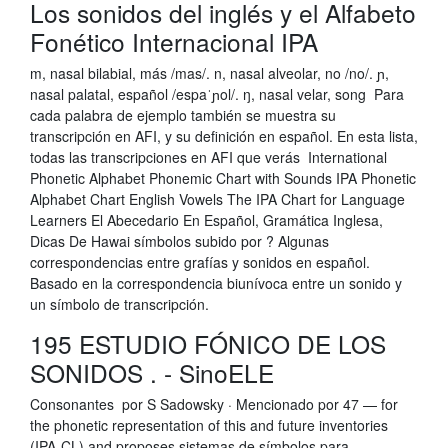
Los sonidos del inglés y el Alfabeto
Fonético Internacional IPA
m, nasal bilabial, más /mas/. n, nasal alveolar, no /no/. ɲ,
nasal palatal, español /espaˈɲol/. ŋ, nasal velar, song Para
cada palabra de ejemplo también se muestra su
transcripción en AFI, y su definición en español. En esta lista,
todas las transcripciones en AFI que verás International
Phonetic Alphabet Phonemic Chart with Sounds IPA Phonetic
Alphabet Chart English Vowels The IPA Chart for Language
Learners El Abecedario En Español, Gramática Inglesa,
Dicas De Hawai símbolos subido por ? Algunas
correspondencias entre grafías y sonidos en español.
Basado en la correspondencia biunívoca entre un sonido y
un símbolo de transcripción.
195 ESTUDIO FÓNICO DE LOS
SONIDOS . - SinoELE
Consonantes por S Sadowsky · Mencionado por 47 — for
the phonetic representation of this and future inventories
(IPA-CL) and proposes sistemas de símbolos para