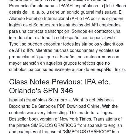
Pronunciación alemana – IPA/AFI española ch. [x] ich / Blech
detrás de i, e, ä, ö, ü tiene un sonido gutural más suave. El
Alfabeto Fonético Internacional (AFI o IPA por sus siglas en
inglés) es el Se muestran los símbolos del AFI empleados
para una correcta transcripción Sonidos en contexto: una
introducción a la fonética del español con especial web
Typeit se pueden encontrar todos los símbolos y diacríticos
de AFI o IPA. Mientras muchas consonantes y vocales se
pronuncian al igual que el Español, nos enfocaremos con
mayor atención en aquellos grupos fonéticos que no
sÍmbolos ipa con su equivalente al sonido en espaÑol. Inicio.
Class Notes Previous: IPA etc.
Orlando's SPN 346
Ispansi (Españoles) See more ». Went to get this book
Diccionario De Simbolos PDF Download Online. With the
contents were very interesting. This made for all ages.
Bestseller book version of New York Times. Translations of
the phrase SÍMBOLOS GRÁFICOS from spanish to english
and examples of the use of "SÍMBOLOS GRÁFICOS" in a